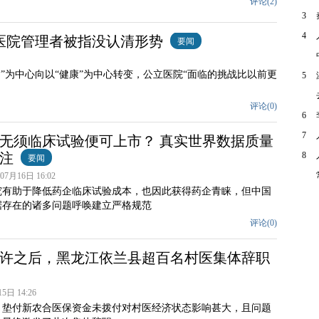
评论(
2
)
3
4
医院管理者被指没认清形势
要闻
”为中心向以“健康”为中心转变，公立医院“面临的挑战比以前更
5
评论(
0
)
6
7
无须临床试验便可上市？ 真实世界数据质量
注
8
要闻
7月16日 16:02
究有助于降低药企临床试验成本，也因此获得药企青睐，但中国
据存在的诸多问题呼唤建立严格规范
评论(
0
)
许之后，黑龙江依兰县超百名村医集体辞职
日 14:26
，垫付新农合医保资金未拨付对村医经济状态影响甚大，且问题