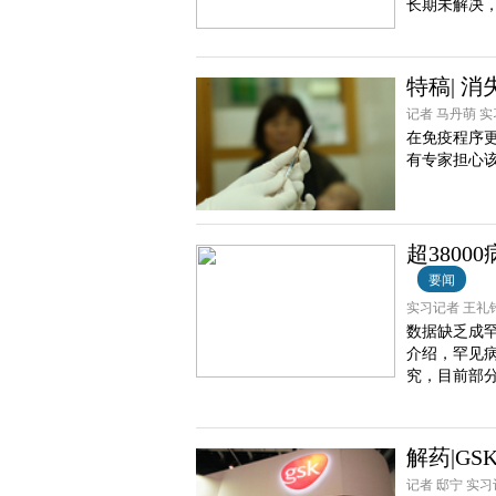
长期未解决
特稿| 
记者 马丹萌 实习
在免疫程序
有专家担心
超380
要闻
实习记者 王礼钧 
数据缺乏成
介绍，罕见
究，目前部
解药|G
记者 邸宁 实习记者