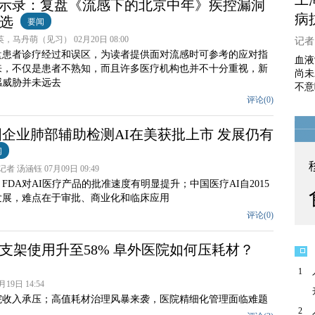
启示录：复盘《流感下的北京中年》疾控漏洞
病
选
要闻
，马丹萌（见习） 02月20日 08:00
记者 
盘患者诊疗经过和误区，为读者提供面对流感时可参考的应对指
血液
来，不仅是患者不熟知，而且许多医疗机构也并不十分重视，新
尚未
感威胁并未远去
不意
评论(
0
)
国企业肺部辅助检测AI在美获批上市 发展仍有
闻
者 汤涵钰 07月09日 09:49
起，FDA对AI医疗产品的批准速度有明显提升；中国医疗AI自2015
发展，难点在于审批、商业化和临床应用
评论(
0
)
支架使用升至58% 阜外医院如何压耗材？
1
19日 14:54
院收入承压；高值耗材治理风暴来袭，医院精细化管理面临难题
2