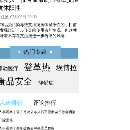
抗体阳性
任波 02月06日 09:03
制品受污染导致艾滋病抗体呈阳性的，目前
发现过进一步传染给使用者的情况。但这并
味着不存在艾滋病进一步传播的风险
热门专题
登革热
埃博拉
移动医疗
食品安全
抑郁症
点击排行
评论排行
|
人事观察｜官方首次公布火箭军原参谋长孙金明被
开除党籍
人事观察｜秦刚被免去中央委员职务