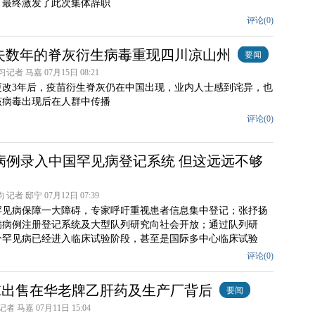
，最终激发了此次集体辞职
评论(
0
)
消失数年的脊灰衍生病毒重现四川凉山州
要闻
记者 马嘉 07月15日 08:21
更改3年后，疫苗衍生脊灰仍在中国出现，业内人士感到诧异，也
该病毒出现后在人群中传播
评论(
0
)
00病例录入中国罕见病登记系统 但这远远不够
记者 邸宁 07月12日 07:39
罕见病保障一大障碍，专家呼吁重视患者信息集中登记；张抒扬
病病例注册登记系统及大型队列研究向社会开放；通过队列研
分罕见病已经进入临床试验阶段，甚至是国际多中心临床试验
评论(
0
)
SK出售在华老牌乙肝药及生产厂背后
要闻
 马嘉 07月11日 15:04