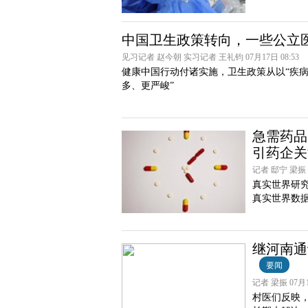
中国卫生政策转向，一些公立
见习记者 赵今朝 实习记者 王礼钧 07月17日 08:53
健康中国行动付诸实施，卫生政策从以“疾病
多、更严峻”
急需药品
引药企关
记者 邸宁 梁振 0
真实世界研
真实世界数
继河南通
要闻
记者 梁振 07月15
村医们反映