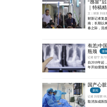
“感冒”
｜特稿精
文｜财新 刘佳英
财新记者复
南；长期以
春之际，流
有恙|中
瓶颈
要
记者 邸宁 实习记
自2018年
年开始缓慢
国产心脏
要闻
记者 刘登辉 08月
取消加成医