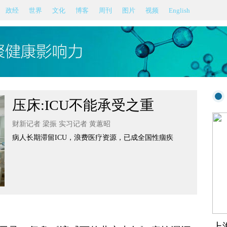
政经
世界
文化
博客
周刊
图片
视频
English
压床:ICU不能承受之重
财新记者 梁振 实习记者 黄蕙昭
病人长期滞留ICU，浪费医疗资源，已成全国性痼疾
上