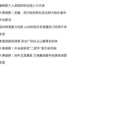
秦刚因个人原因辞职全国人大代表
人事观察｜安徽、四川组织部长及北师大校长递补
中央委员
温州再现暴力伤医 心内科医生李晟遭持刀伤害不幸
去世
李楚源接受调查 辞去广药白云山董事长职务
人事观察｜中央政研室“二把手”唐方裕亮相
人事观察｜四年五度履新 王海鹏成最年轻陕西省委
常委